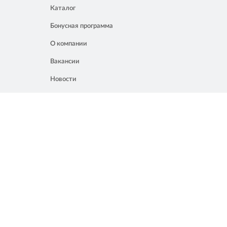
Каталог
Бонусная программа
О компании
Вакансии
Новости
Контакты
Акции
Полезное
8 861 207 02 04
Россия, Краснодар, ул. Мачуги, 16
info@chalik.ru
08:00 – 22:00