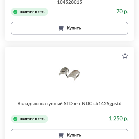
104528015
70 р.
наличие в сети
Купить
Вкладыш шатунный STD к-т NDC cb1425gpstd
1 250 р.
наличие в сети
Купить