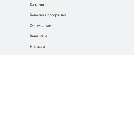
Каталог
Бонусная программа
О компании
Вакансии
Новости
Контакты
Акции
Полезное
8 861 207 02 04
Россия, Краснодар, ул. Мачуги, 16
info@chalik.ru
08:00 – 22:00