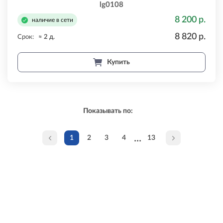
lg0108
8 200 р.
наличие в сети
8 820 р.
Срок:
≈ 2 д.
Купить
Показывать по:
...
1
2
3
4
13