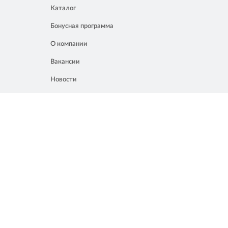
Каталог
Бонусная программа
О компании
Вакансии
Новости
Контакты
Акции
Полезное
8 861 207 02 04
Россия, Краснодар, ул. Мачуги, 16
info@chalik.ru
08:00 – 22:00