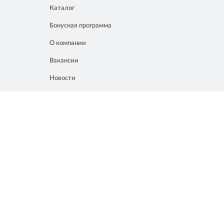
Каталог
Бонусная программа
О компании
Вакансии
Новости
Контакты
Акции
Полезное
8 861 207 02 04
Россия, Краснодар, ул. Мачуги, 16
info@chalik.ru
08:00 – 22:00