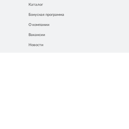
Каталог
Бонусная программа
О компании
Вакансии
Новости
Контакты
Акции
Полезное
8 861 207 02 04
Россия, Краснодар, ул. Мачуги, 16
info@chalik.ru
08:00 – 22:00