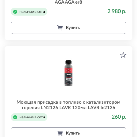
AGA AGA er8
2 980 р.
наличие в сети
Купить
Моющая присадка в топливо с катализитором
горения LN2126 LAVR 120мл LAVR ln2126
260 р.
наличие в сети
Купить