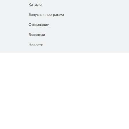
Каталог
Бонусная программа
О компании
Вакансии
Новости
Контакты
Акции
Полезное
8 861 207 02 04
Россия, Краснодар, ул. Мачуги, 16
info@chalik.ru
08:00 – 22:00