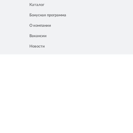
Каталог
Бонусная программа
О компании
Вакансии
Новости
Контакты
Акции
Полезное
8 861 207 02 04
Россия, Краснодар, ул. Мачуги, 16
info@chalik.ru
08:00 – 22:00