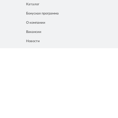
Каталог
Бонусная программа
О компании
Вакансии
Новости
Контакты
Акции
Полезное
8 861 207 02 04
Россия, Краснодар, ул. Мачуги, 16
info@chalik.ru
08:00 – 22:00