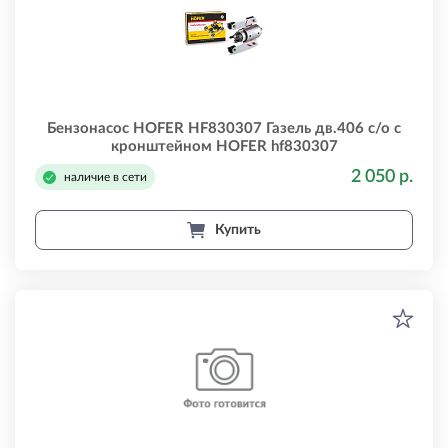
Бензонасос HOFER HF830307 Газель дв.406 с/о с
кронштейном HOFER hf830307
2 050 р.
наличие в сети
Купить