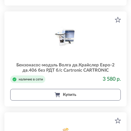
Бензонасос-модуль Волга дв.Крайслер Евро-2
дв.406 без РДТ б/с Cartronic CARTRONIC
crtr0068104
3 580 р.
наличие в сети
Купить