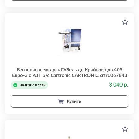
Бензонасос модуль ГАЗель дв.Крайслер дв.405
Евро-3 с РДТ б/с Cartronic CARTRONIC crtr0067843
3 040 р.
наличие в сети
Купить