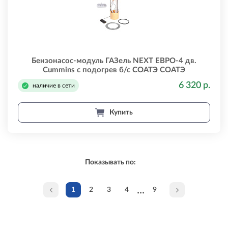
Бензонасос-модуль ГАЗель NEXT ЕВРО-4 дв.
Cummins с подогрев б/с СОАТЭ СОАТЭ
33021139020
6 320 р.
наличие в сети
Купить
Показывать по:
...
1
2
3
4
9