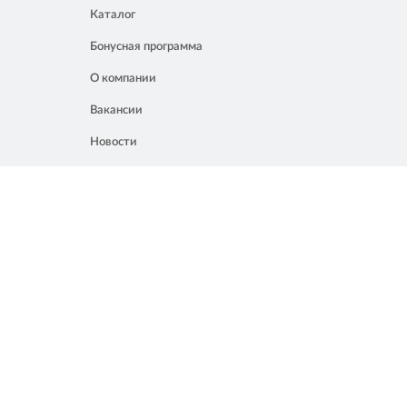
Каталог
Бонусная программа
О компании
Вакансии
Новости
Контакты
Акции
Полезное
8 861 207 02 04
Россия, Краснодар, ул. Мачуги, 16
info@chalik.ru
08:00 – 22:00