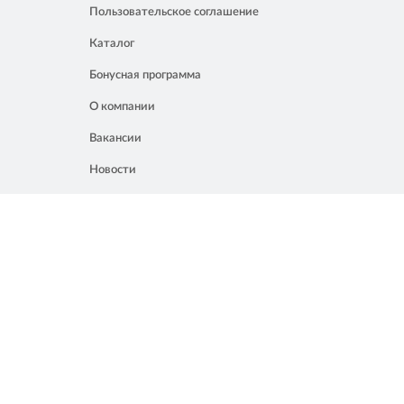
Пользовательское соглашение
Каталог
Бонусная программа
О компании
Вакансии
Новости
Контакты
Акции
Полезное
8 861 207 02 04
Россия, Краснодар, ул. Мачуги, 16
info@chalik.ru