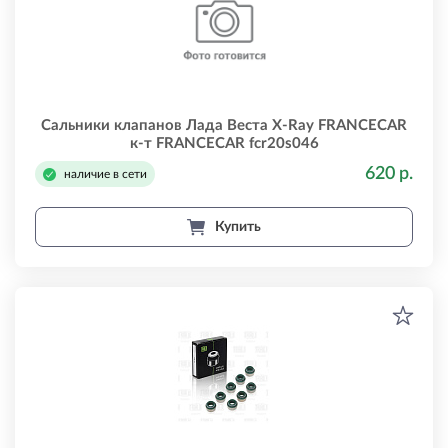
Сальники клапанов Лада Веста X-Ray FRANCECAR
к-т FRANCECAR fcr20s046
620 р.
наличие в сети
Купить