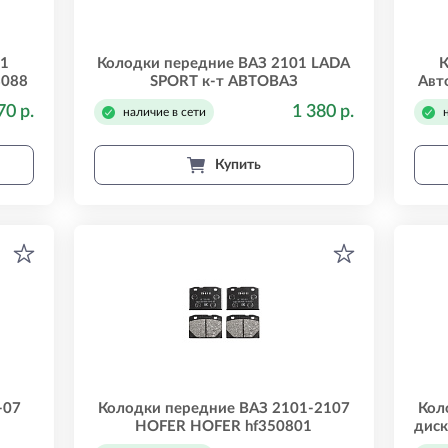
01
Колодки передние ВАЗ 2101 LADA
К
8088
SPORT к-т АВТОВАЗ
Авт
21010350180083
70 р.
1 380 р.
наличие в сети
Купить
-07
Колодки передние ВАЗ 2101-2107
Кол
HOFER HOFER hf350801
дис