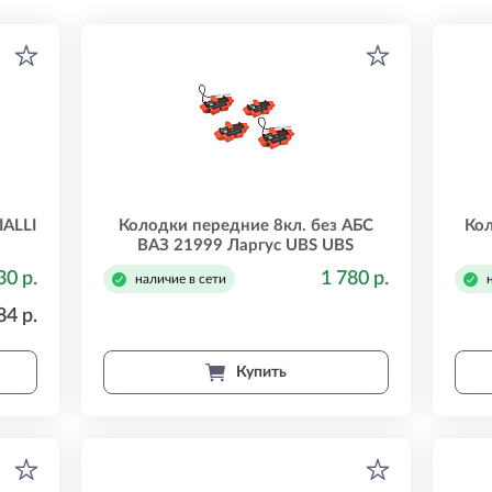
IALLI
Колодки передние 8кл. без АБС
Ко
ВАЗ 21999 Ларгус UBS UBS
b1105013
30 р.
1 780 р.
наличие в сети
84 р.
Купить