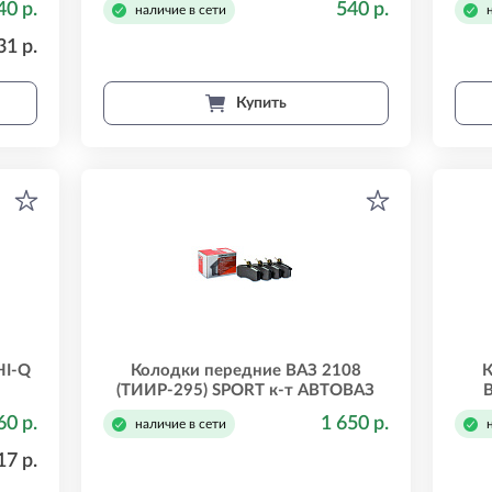
40 р.
540 р.
наличие в сети
31 р.
Купить
HI-Q
Колодки передние ВАЗ 2108
К
(ТИИР-295) SPORT к-т АВТОВАЗ
21080350180083
60 р.
1 650 р.
наличие в сети
17 р.