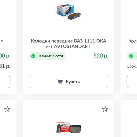
-т
Колодки передние ВАЗ 1111 ОКА
Кол
к-т AVTOSTANDART
11110350108088
00 р.
520 р.
наличие в сети
31 р.
Срок:
Купить