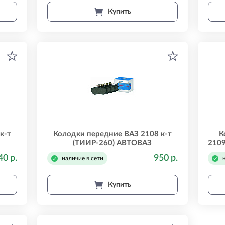
Купить
к-т
Колодки передние ВАЗ 2108 к-т
К
(ТИИР-260) АВТОВАЗ
2109
21080350180082
40 р.
950 р.
наличие в сети
Купить