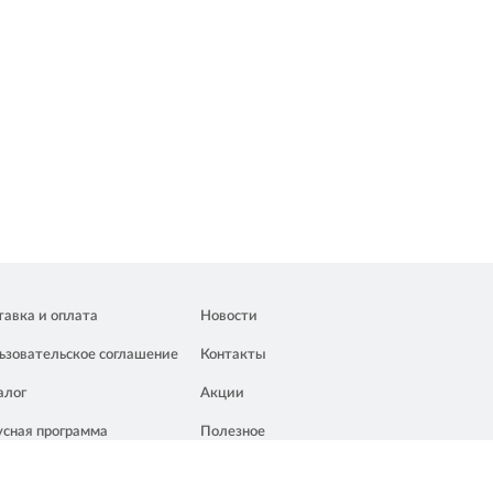
тавка и оплата
Новости
ьзовательское соглашение
Контакты
алог
Акции
усная программа
Полезное
омпании