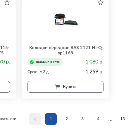
115-
Колодки передние ВАЗ 2121 HI-Q
ES
sp1168
70 р.
1 080 р.
наличие в сети
1 259 р.
Срок:
≈ 2 д.
Купить
...
вать по:
1
2
3
4
13