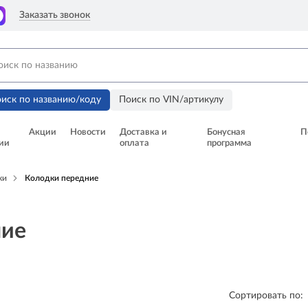
Заказать звонок
иск по названию/коду
Поиск по VIN/артикулу
Акции
Новости
Доставка и
Бонусная
П
ии
оплата
программа
ки
Колодки передние
ние
Сортировать по: