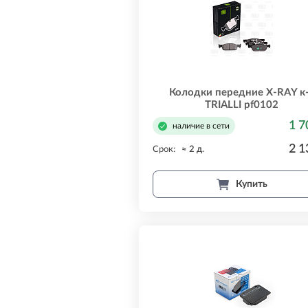
Колодки передние X-RAY к
TRIALLI pf0102
1 7
наличие в сети
2 1
Срок:
≈ 2 д.
Купить