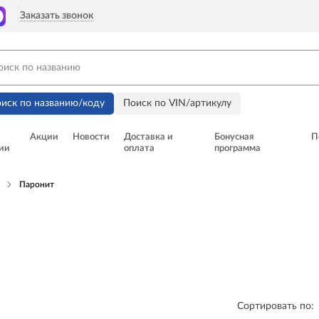
Заказать звонок
иск по названию/коду
Поиск по VIN/артикулу
Акции
Новости
Доставка и
Бонусная
П
ии
оплата
программа
н
Паронит
Сортировать по: