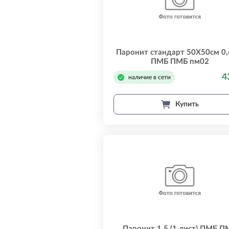
Паронит стандарт 50Х50см 0
ПМБ ПМБ пм02
4
наличие в сети
Купить
Паронит 1,5 (1 лист) ПМБ П