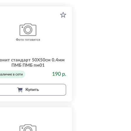
онит стандарт 50Х50см 0,4мм
ПМБ ПМБ пм01
190 р.
наличие в сети
Купить