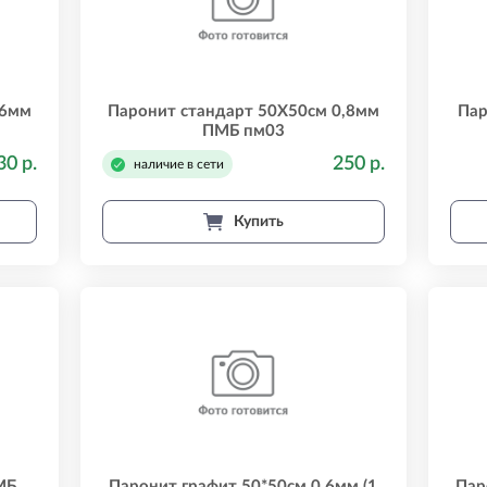
,6мм
Паронит стандарт 50Х50см 0,8мм
Пар
ПМБ пм03
30 р.
250 р.
наличие в сети
Купить
МБ
Паронит графит 50*50см 0,6мм (1
Пар