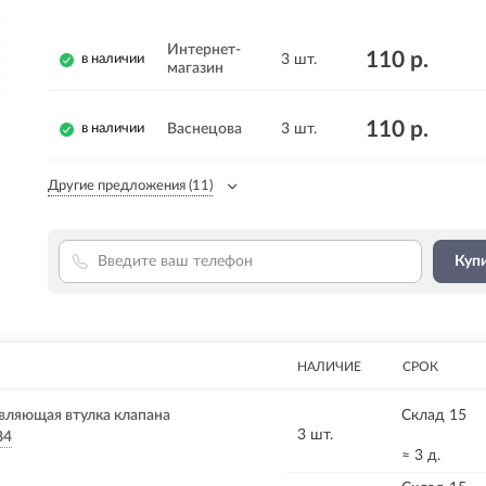
Интернет-
110 р.
3 шт.
в наличии
магазин
110 р.
Васнецова
3 шт.
в наличии
Другие предложения
(11)
Купи
НАЛИЧИЕ
СРОК
вляющая втулка клапана
Склад 15
3 шт.
84
≈ 3 д.