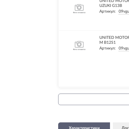
UNITED MOTORS
UZUKI G13B
Артикул:
09vg
UNITED MOTORS
M B12S1
Артикул:
09vg
Характеристики
Дос