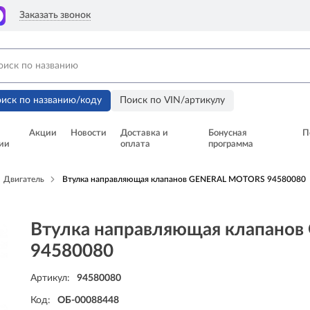
Заказать звонок
иск по названию/коду
Поиск по VIN/артикулу
Акции
Новости
Доставка и
Бонусная
П
ии
оплата
программа
Двигатель
Втулка направляющая клапанов GENERAL MOTORS 94580080
Втулка направляющая клапано
94580080
Артикул:
94580080
Код:
ОБ-00088448