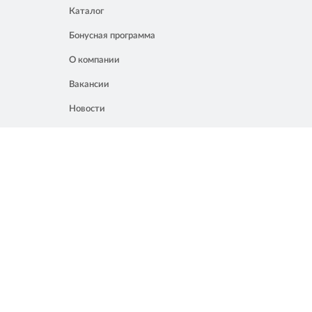
Каталог
Бонусная программа
О компании
Вакансии
Новости
Контакты
Акции
Полезное
8 861 207 02 04
Россия, Краснодар, ул. Мачуги, 16
info@chalik.ru
08:00 – 22:00