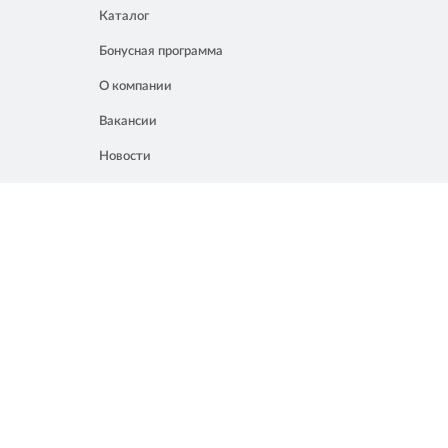
Каталог
Бонусная программа
О компании
Вакансии
Новости
Контакты
Акции
Полезное
8 861 207 02 04
Россия, Краснодар, ул. Мачуги, 16
info@chalik.ru
08:00 – 22:00