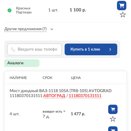
Красных
1 100 р.
1 шт.
Партизан
Другие предложения
(7)
Купить в 1 клик
Аналоги
НАЛИЧИЕ
СРОК
ЦЕНА
Мост диодный ВАЗ-1118 105А (TR8-105) AVTOGRAD
11180370131511
АВТОГРАД
/
11180370131511
≈
возврат есть
4 шт.
1 477 р.
7 д.