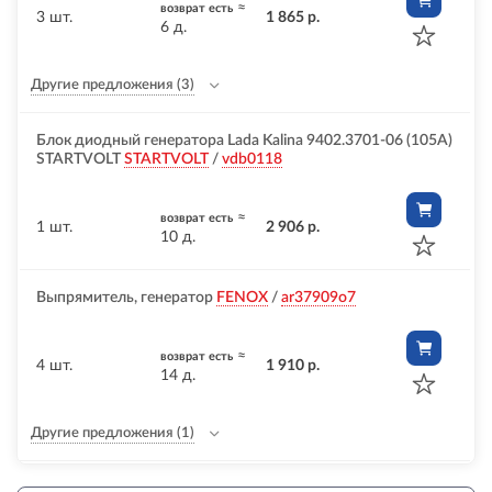
≈
возврат есть
3 шт.
1 865 р.
6 д.
Другие предложения
(3)
Блок диодный генератора Lada Kalina 9402.3701-06 (105А)
STARTVOLT
STARTVOLT
/
vdb0118
≈
возврат есть
1 шт.
2 906 р.
10 д.
Выпрямитель, генератор
FENOX
/
ar37909o7
≈
возврат есть
4 шт.
1 910 р.
14 д.
Другие предложения
(1)