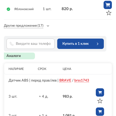
820 р.
1 шт.
Яблоновский
Другие предложения
(17)
Купить в 1 клик
Аналоги
НАЛИЧИЕ
СРОК
ЦЕНА
Датчик ABS | перед прав/лев |
BRAVE
/
brss1743
3 шт.
≈ 4 д.
983 р.
2 шт.
≈ 1 д.
1 081 р.