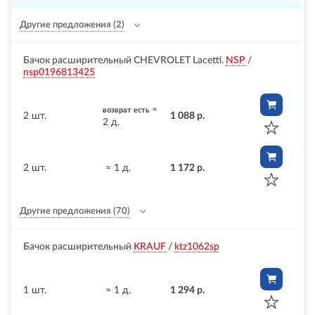
Другие предложения
(2)
Бачок расширительный CHEVROLET Lacetti.
NSP
/
nsp0196813425
≈
возврат есть
2 шт.
1 088 р.
2 д.
2 шт.
≈ 1 д.
1 172 р.
Другие предложения
(70)
Бачок расширительный
KRAUF
/
ktz1062sp
1 шт.
≈ 1 д.
1 294 р.