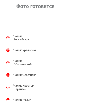
Чалик
Российская
Чалик Уральская
Чалик
Яблоновский
Чалик Селезнева
Чалик Красных
Партизан
Чалик Мачуги