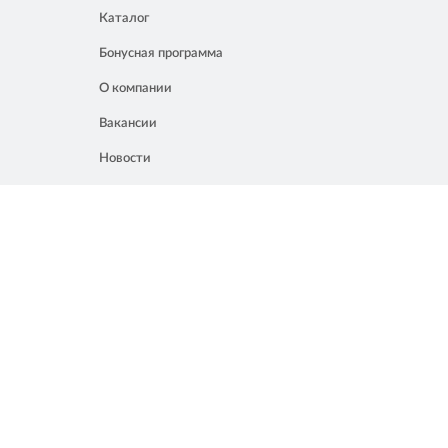
Каталог
Бонусная программа
О компании
Вакансии
Новости
Контакты
Акции
Полезное
8 861 207 02 04
Россия, Краснодар, ул. Мачуги, 16
info@chalik.ru
08:00 – 22:00