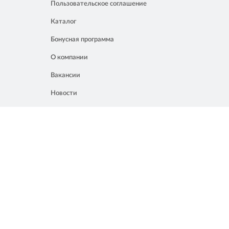
Пользовательское соглашение
Каталог
Бонусная программа
О компании
Вакансии
Новости
Контакты
Акции
Полезное
8 861 207 02 04
Россия, Краснодар, ул. Мачуги, 16
info@chalik.ru