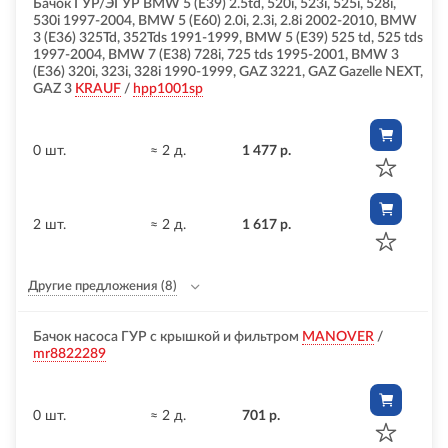
Бачок ГУР/ЭГУР BMW 5 (E39) 2.5td, 520i, 523i, 525i, 528i,
530i 1997-2004, BMW 5 (E60) 2.0i, 2.3i, 2.8i 2002-2010, BMW
3 (E36) 325Td, 352Tds 1991-1999, BMW 5 (E39) 525 td, 525 tds
1997-2004, BMW 7 (E38) 728i, 725 tds 1995-2001, BMW 3
(E36) 320i, 323i, 328i 1990-1999, GAZ 3221, GAZ Gazelle NEXT,
GAZ 3
KRAUF
/
hpp1001sp
0 шт.
≈ 2 д.
1 477 р.
2 шт.
≈ 2 д.
1 617 р.
Другие предложения
(8)
Бачок насоса ГУР с крышкой и фильтром
MANOVER
/
mr8822289
0 шт.
≈ 2 д.
701 р.