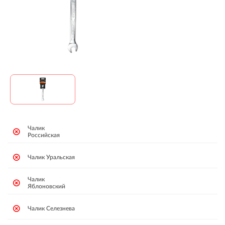
Чалик
Российская
Чалик Уральская
Чалик
Яблоновский
Чалик Селезнева