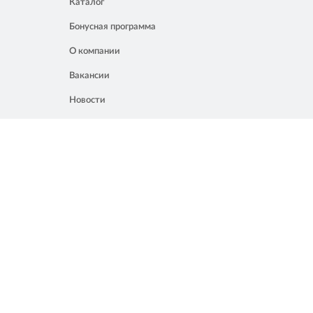
Каталог
Бонусная программа
О компании
Вакансии
Новости
Контакты
Акции
Полезное
8 861 207 02 04
Россия, Краснодар, ул. Мачуги, 16
info@chalik.ru
08:00 – 22:00