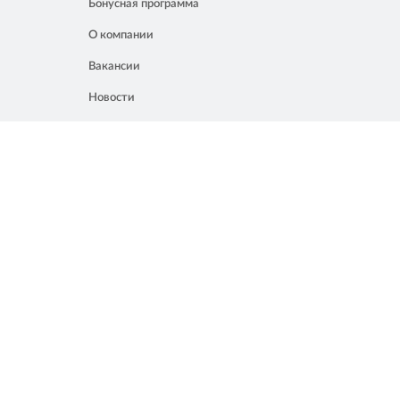
Бонусная программа
О компании
Вакансии
Новости
Контакты
Акции
Полезное
8 861 207 02 04
Россия, Краснодар, ул. Мачуги, 16
info@chalik.ru
08:00 – 22:00
Присоединяйтесь к нам