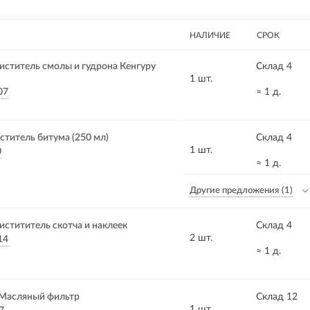
НАЛИЧИЕ
СРОК
титель смолы и гудрона Кенгуру
Склад 4
1 шт.
07
≈ 1 д.
титель битума (250 мл)
Склад 4
1 шт.
0
≈ 1 д.
Другие предложения
(1)
тититель скотча и наклеек
Склад 4
2 шт.
14
≈ 1 д.
Масляный фильтр
Склад 12
1 шт.