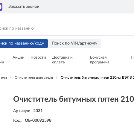
Заказать звонок
иск по названию/коду
Поиск по VIN/артикулу
Акции
Новости
Доставка и
Бонусная
П
ии
оплата
программа
тели
Очистители двигателя
Очиститель битумных пятен 210мл ВЭЛВ 
Очиститель битумных пятен 21
Артикул:
2031
Код:
ОБ-00092598