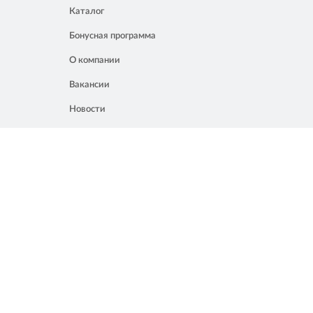
Каталог
Бонусная программа
О компании
Вакансии
Новости
Контакты
Акции
Полезное
8 861 207 02 04
Россия, Краснодар, ул. Мачуги, 16
info@chalik.ru
08:00 – 22:00