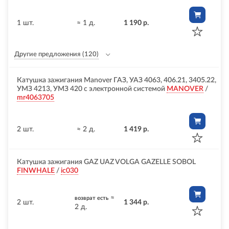
1 шт.
≈ 1 д.
1 190 р.
Другие предложения
(120)
Катушка зажигания Manover ГАЗ, УАЗ 4063, 406.21, 3405.22,
УМЗ 4213, УМЗ 420 с электронной системой
MANOVER
/
mr4063705
2 шт.
≈ 2 д.
1 419 р.
Катушка зажигания GAZ UAZ VOLGA GAZELLE SOBOL
FINWHALE
/
ic030
≈
возврат есть
2 шт.
1 344 р.
2 д.