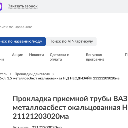
Заказать звонок
иск по названию/коду
Поиск по VIN/артикулу
Акции
Новости
Доставка и
Бонусная
П
ии
оплата
программа
тель
Прокладки двигателя
16кл. 1.5 металлоасбест окальцованная Н Д НЕОДИЗАЙН 21121203020ма
Прокладка приемной трубы ВАЗ 
металлоасбест окальцованная
21121203020ма
Артикул:
21121203020ма