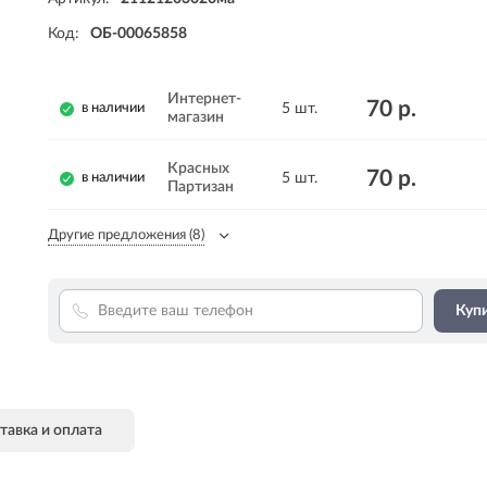
Код:
ОБ-00065858
Интернет-
70 р.
5 шт.
в наличии
магазин
Красных
70 р.
5 шт.
в наличии
Партизан
Другие предложения
(8)
Купи
тавка и оплата