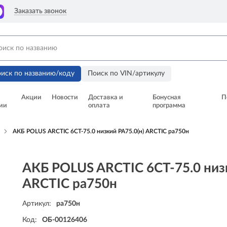
Заказать звонок
иск по названию/коду
Поиск по VIN/артикулу
Акции
Новости
Доставка и
Бонусная
П
ии
оплата
программа
АКБ POLUS ARCTIC 6СТ-75.0 низкий PA75.0(н) ARCTIC pa750н
АКБ POLUS ARCTIC 6СТ-75.0 низк
ARCTIC pa750н
Артикул:
pa750н
Код:
ОБ-00126406