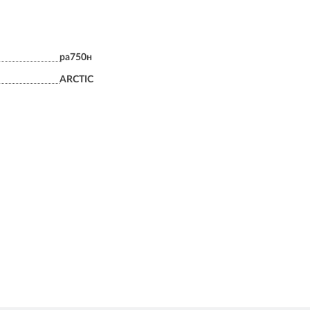
pa750н
ARCTIC