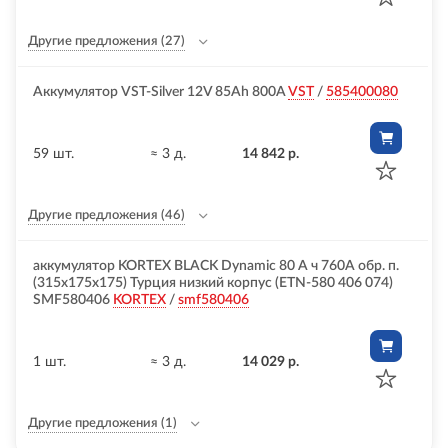
Другие предложения
(27)
Аккумулятор VST-Silver 12V 85Ah 800A
VST
/
585400080
59 шт.
≈ 3 д.
14 842 р.
Другие предложения
(46)
аккумулятор KORTEX BLACK Dynamic 80 А ч 760A обр. п.
(315х175х175) Турция низкий корпус (ETN-580 406 074)
SMF580406
KORTEX
/
smf580406
1 шт.
≈ 3 д.
14 029 р.
Другие предложения
(1)